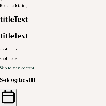
Betaling
Betaling
titleText
titleText
subTitleText
subTitleText
Skip to main content
Søk og bestill