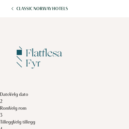
CLASSIC NORWAY HOTELS
1
1
Dato
Velg dato
2
Rom
Velg rom
3
Tillegg
Velg tillegg
4